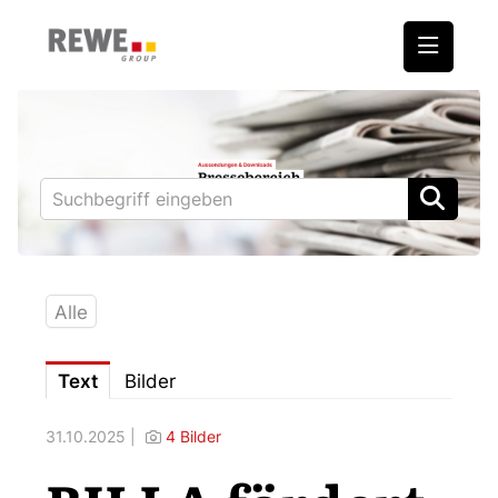
Medienmitteilungen
REWE International AG
BILLA
PENNY
BIPA
Alle
ADEG
Text
Bilder
Downloads
31.10.2025 |
4 Bilder
Fotos – Vorstand
Kontakt