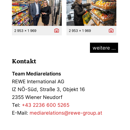
2 953 x 1 969
2 953 x 1 969
weitere ...
Kontakt
Team Mediarelations
REWE International AG
IZ NÖ-Süd, Straße 3, Objekt 16
2355 Wiener Neudorf
Tel:
+43 2236 600 5265
E-Mail:
mediarelations@rewe-group.at