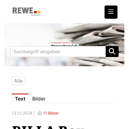
Medienmitteilungen
REWE International AG
BILLA
PENNY
BIPA
Alle
ADEG
Text
Bilder
Downloads
13.12.2024 |
11 Bilder
Fotos – Vorstand
Kontakt