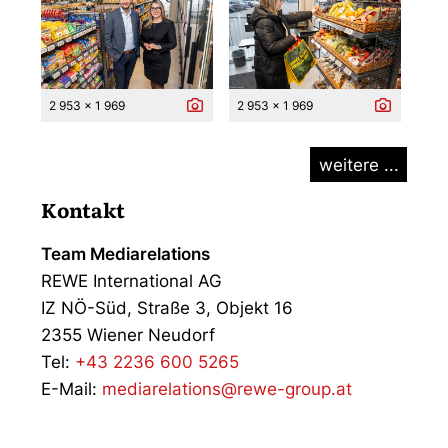
2 953 x 1 969
2 953 x 1 969
weitere ...
Kontakt
Team Mediarelations
REWE International AG
IZ NÖ-Süd, Straße 3, Objekt 16
2355 Wiener Neudorf
Tel:
+43 2236 600 5265
E-Mail:
mediarelations@rewe-group.at