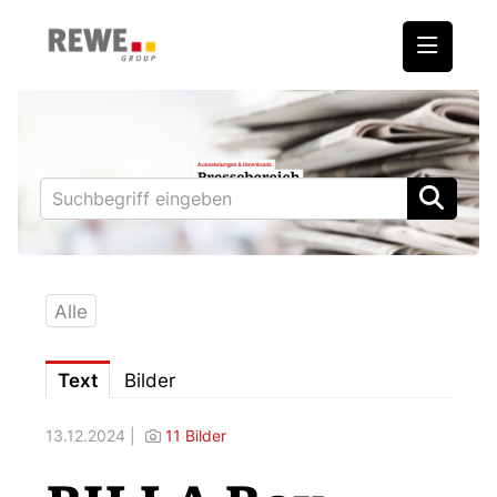
Medienmitteilungen
REWE International AG
BILLA
PENNY
BIPA
Alle
ADEG
Text
Bilder
Downloads
13.12.2024 |
11 Bilder
Fotos – Vorstand
Kontakt