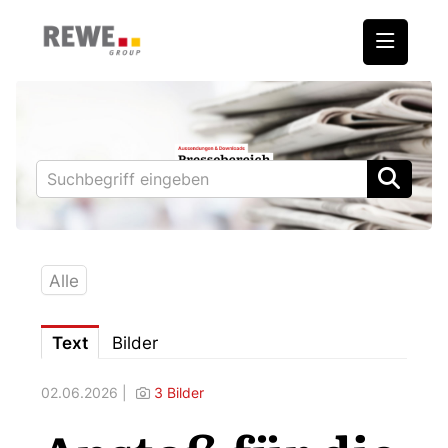
Medienmitteilungen
REWE International AG
BILLA
PENNY
BIPA
Alle
ADEG
Text
Bilder
Downloads
02.06.2026 |
3 Bilder
Fotos – Vorstand
Kontakt