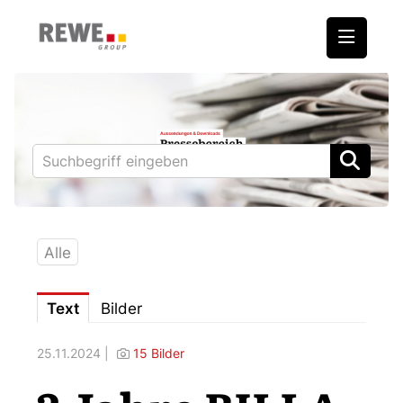
Medienmitteilungen
REWE International AG
BILLA
PENNY
BIPA
Alle
ADEG
Text
Bilder
Downloads
25.11.2024 |
15 Bilder
Fotos – Vorstand
Kontakt