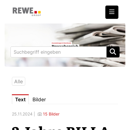
Medienmitteilungen
REWE International AG
BILLA
PENNY
BIPA
Alle
ADEG
Text
Bilder
Downloads
25.11.2024 |
15 Bilder
Fotos – Vorstand
Kontakt