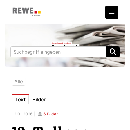
Medienmitteilungen
REWE International AG
BILLA
PENNY
BIPA
Alle
ADEG
Text
Bilder
Downloads
12.01.2026 |
6 Bilder
Fotos – Vorstand
Kontakt