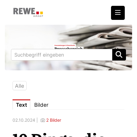
Medienmitteilungen
REWE International AG
BILLA
PENNY
BIPA
Alle
ADEG
Text
Bilder
Downloads
02.10.2024 |
2 Bilder
Fotos – Vorstand
Kontakt